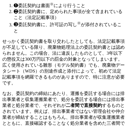
※
❶委託契約は
書面
により行うこと
❷委託契約書に、定められた事項が全て含まれている
こと（
法定記載事項
）
※
❸委託契約書に、
許可証の写し
が添付されているこ
と
せっかく委託契約書を取り交わしたとしても、法定記載事項
が不足している限り、廃棄物処理法上の委託契約書とは認め
られません。この場合、法に違反したものとして、3年以下
の懲役又は300万円以下の罰金の対象となってしまいます。
広く使用されている雛形（モデル契約書）でも、廃棄物デー
タシート（WDS）の別途作成と添付によって、初めて法定
記載事項を網羅できるものがありますので、特に注意が必要
です。
なお、委託契約の締結にあたり、運搬を委託する場合には排
出事業者と収集運搬業者で、処分を委託する場合には排出事
業者と処分業者で、それぞれが
二者間で直接契約
するものと
されています。例えば、排出事業者ではない管理会社や仲介
業者が締結することはもちろん、排出事業者が収集運搬業者
とともに、直接確認することなく処分業者を含めた三者間で